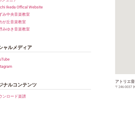
chi Ikeda Offical Website
ずみ中央音楽教室
めが丘音楽教室
野みゆき音楽教室
シャルメディア
uTube
stagram
アトリエ音
ジナルコンテンツ
〒246-003
ウンロード楽譜